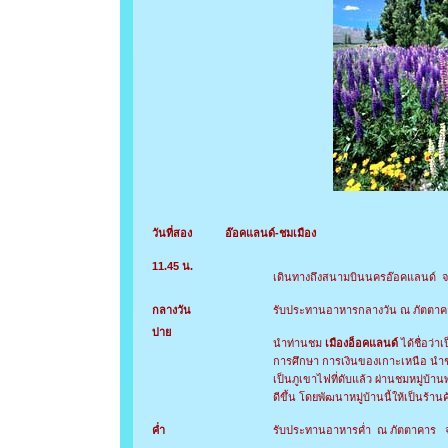
วันที่สอง
อ๊อคแลนด์-ชมเมือง
11.45 น.
เดินทางถึงสนามบินนครอ๊อคแลนด์ จ
กลางวัน
รับประทานอาหารกลางวัน ณ ภัตตาค
บ่าย
นำท่านชม
เมืองอ็อคแลนด์
ได้ชื่อว่า
การศึกษา การเงินของเกาะเหนือ นำช
เป็นภูเขาไฟที่ดับแล้ว ผ่านชมหมู่บ้าน
ดีขึ้น โดยพัฒนาหมู่บ้านนี้ให้เป็นร้
ค่ำ
รับประทานอาหารค่ำ ณ ภัตตาคาร จาก