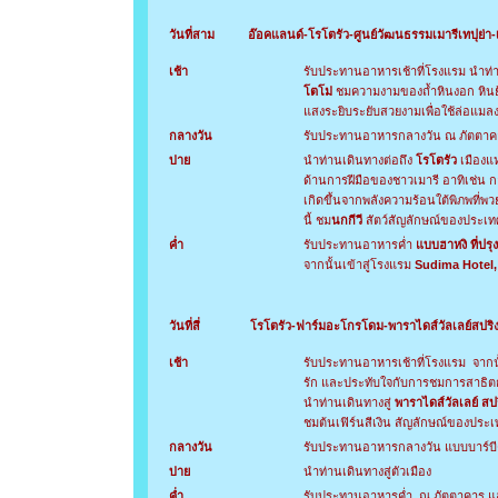
วันที่สาม
อ๊อคแลนด์-
โรโตรัว-ศูนย์วัฒนธรรมเมารีเทปุย่า-
เช้า
รับประทานอาหารเช้าที่โรงแรม นำท่า
โตโม่
ชมความงามของถ้ำหินงอก หินย้
แสงระยิบระยับสวยงามเพื่อใช้ล่อแมล
กลางวัน
รับประทานอาหารกลางวัน ณ ภัตตาคา
บ่าย
นำท่านเดินทางต่อถึง
โรโตรัว
เมืองแห
ด้านการฝีมือของชาวเมารี อาทิเช่น กา
เกิดขึ้นจากพลังความร้อนใต้พิภพที่พว
นี้ ชม
นกกีวี
สัตว์สัญลักษณ์ของประเทศ
ค่ำ
รับประทานอาหารค่ำ
แบบฮาหงิ
ที่ป
จากนั้นเข้าสู่โรงแรม
Sudima Hotel,
วันที่สี่ โรโตรัว-ฟาร์มอะโกรโดม-พาราไดส์วัลเลย์สปริง
เช้า
รับประทานอาหารเช้าที่โรงแรม จากนั
รัก และประทับใจกับการชมการสาธิต
นำท่านเดินทางสู่
พาราไดส์วัลเลย์ สป
ชมต้นเฟิร์นสีเงิน สัญลักษณ์ของประ
กลางวัน
รับประทานอาหารกลางวัน แบบบาร์บี
บ่าย
นำท่านเดินทางสู่ตัวเมือง
ค่ำ
รับประทานอาหารค่ำ ณ ภัตตาคาร แล