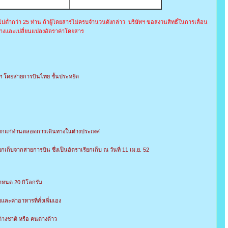
่ไม่ต่ำกว่า 25 ท่าน ถ้าผู้โดยสารไม่ครบจำนวนดังกล่าว บริษัทฯ ขอสงวนสิทธิ์ในการเลื่อน
างและเปลี่ยนแปลงอัตราค่าโดยสาร
ทพฯ โดยสายการบินไทย ชั้นประหยัด
ดวกแก่ท่านตลอดการเดินทางในต่างประเทศ
ยกเก็บจากสายการบิน ซึ่งเป็นอัตราเรียกเก็บ ณ วันที่ 11 เม.ย. 52
ำหนด 20 กิโลกรัม
และค่าอาหารที่สั่งเพิ่มเอง
างชาติ หรือ คนต่างด้าว