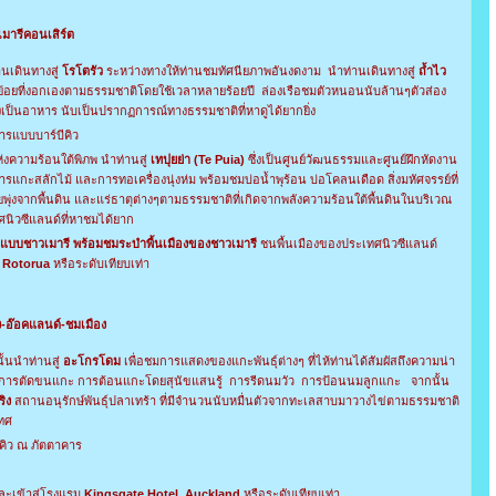
เมารีคอนเสิร์ต
นเดินทางสู่
โรโตรัว
ระหว่างทางให้ท่านชมทัศนียภาพอันงดงาม นำท่านเดินทางสู่
ถ้ำ
ไว
อยที่งอกเองตามธรรมชาติโดยใช้เวลาหลายร้อยปี ล่องเรือชมตัวหนอนนับล้านๆตัวส่อง
งเป็นอาหาร นับเป็นปรากฏการณ์ทางธรรมชาติที่หาดูได้ยากยิ่ง
รแบบบาร์บีคิว
่งความร้อนใต้พิภพ นำท่านสู่
เทปุยย่า
(Te Puia)
ซึ่งเป็นศูนย์วัฒนธรรมและศูนย์ฝึกหัดงาน
รแกะสลักไม้ และการทอเครื่องนุ่งห่ม พร้อมชมบ่อน้ำพุร้อน บ่อโคลนเดือด สิ่งมหัศจรรย์ที่
ยพุ่งจากพื้นดิน และแร่ธาตุต่างๆตามธรรมชาติที่เกิดจากพลังความร้อนใต้พื้นดินในบริเวณ
นิวซีแลนด์ที่หาชมได้ยาก
รุงแบบชาวเมารี พร้อมชมระบำพื้นเมืองของชาวเมารี
ชนพื้นเมืองของประเทศนิวซีแลนด์
 Rotorua
หรือระดับเทียบเท่า
-อ๊อคแลนด์-ชมเมือง
้นนำท่านสู่
อะโกรโดม
เพื่อชมการแสดงของแกะพันธุ์ต่างๆ ที่ไห้ท่านได้สัมผัสถึงความน่า
การตัดขนแกะ การต้อนแกะโดยสุนัขแสนรู้ การรีดนมวัว การป้อนนมลูกแกะ จากนั้น
ริง
สถานอนุรักษ์พันธุ์ปลาเทร้า ที่มีจำนวนนับหมื่นตัวจากทะเลสาบมาวางไข่ตามธรรมชาติ
เทศ
คิว ณ ภัตตาคาร
ะเข้าสู่โรงแรม
Kingsgate Hotel, Auckland
หรือระดับเทียบเท่า