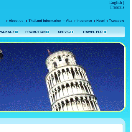
English
|
Francais
About us
Thailand information
Visa
Insurance
Hotel
Transport
PACKAGE
PROMOTION
SERVICE
TRAVEL PLUS