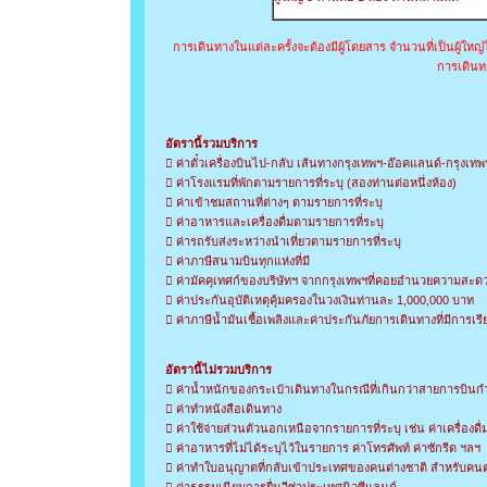
การเดินทางในแต่ละครั้งจะต้องมีผู้โดยสาร จำนวนที่เป็นผู้ใหญ
การเดินท
อัตรานี้รวมบริการ
 ค่าตั๋วเครื่องบินไป-กลับ เส้นทางกรุงเทพฯ-อ๊อคแลนด์-กรุงเ
 ค่าโรงแรมที่พักตามรายการที่ระบุ (สองท่านต่อหนึ่งห้อง)
 ค่าเข้าชมสถานที่ต่างๆ ตามรายการที่ระบุ
 ค่าอาหารและเครื่องดื่มตามรายการที่ระบุ
 ค่ารถรับส่งระหว่างนำเที่ยวตามรายการที่ระบุ
 ค่าภาษีสนามบินทุกแห่งที่มี
 ค่ามัคคุเทศก์ของบริษัทฯ จากกรุงเทพฯที่คอยอำนวยความสะ
 ค่าประกันอุบัติเหตุคุ้มครองในวงเงินท่านละ 1,000,000 บาท
 ค่าภาษีน้ำมันเชื้อเพลิงและค่าประกันภัยการเดินทางที่มีการเรี
อัตรานี้ไม่รวมบริการ
 ค่าน้ำหนักของกระเป๋าเดินทางในกรณีที่เกินกว่าสายการบินก
 ค่าทำหนังสือเดินทาง
 ค่าใช้จ่ายส่วนตัวนอกเหนือจากรายการที่ระบุ เช่น ค่าเครื่องดื่ม
 ค่าอาหารที่ไม่ได้ระบุไว้ในรายการ ค่าโทรศัพท์ ค่าซักรีด ฯลฯ
 ค่าทำใบอนุญาตที่กลับเข้าประเทศของคนต่างชาติ สำหรับคนต่