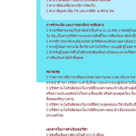
 ค่าธรรมเนียมการยื่นวีซ่าประเทศนิวซีแลนด์
 ค่าภาษีท่องเที่ยวหากมีการจัดเก็บ
 ค่าภาษีมูลค่าเพิ่ม 7% และภาษีหัก ณ ที่จ่าย 3%
การชำระเงิน และการยกเลิกการเดินทาง
 ทางบริษัทฯจะขอเก็บค่ามัดจำเป็นจำนวน 12,000 บาทต่อผู้โดย
วัน มิฉะนั้นทางบริษัทฯ จะขอสงวนสิทธิ์ในการคืนเงินค่ามัดจำทั
 หากมีการยกเลิกจะต้องแจ้งทางบริษัทก่อนเดินทางอย่างน้อย 
 หากผู้โดยสารท่านใด ยื่นวีซ่าแล้วไม่ได้รับการอนุมัติ ผู้โด
 สำหรับผู้โดยสารที่ไม่ได้ถือหนังสือเดินทางไทยและทางบริษัทฯ เ
การคืนเงินค่ามัดจำทั้งหมด
หมายเหตุ
 รายการอาจมีการเปลี่ยนแปลงตามความเหมาะสม เนื่องจากคว
ธรรมชาติ ฯลฯ บริษัทฯ จะคำนึงถึงความสะดวกของผู้เดินทางเป็
 บริษัทฯ จะไม่รับผิดชอบในกรณีที่กองตรวจคนเข้าเมืองห้ามผู้เ
หรือความประพฤติส่อไปในทางเสื่อมเสีย หรือด้วยเหตุผลใดๆ ก็ตา
ทั้งหมดหรือบางส่วน
 บริษัทฯ จะไม่รับผิดชอบในกรณีที่สถานฑูตงดออกวีซ่าอันสืบเน
 บริษัทฯ จะไม่รับผิดชอบในกรณีที่กองตรวจคนเข้าเมืองของประ
ประเทศไทย
เอกสารในการดำเนินขอวีซ่า
 หนังสือเดินทางมีอายุไม่ต่ำกว่า 6 เดือน